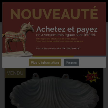
ACCUEIL
À PROPOS
NOUVELLES
CONTACT
EN
Chester collectionneur antiquités
DENIS DUSSEAULT,
LAVALTRIE
INTÉGRER UN ARTÉFACT DANS VOTRE DÉCOR
Retourner
Plus d'information
Fermer
VENDU