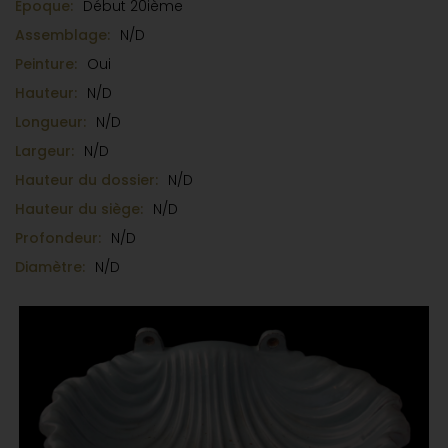
Époque:
Début 20ième
Assemblage:
N/D
Peinture:
Oui
Hauteur:
N/D
Longueur:
N/D
Largeur:
N/D
Hauteur du dossier:
N/D
Hauteur du siège:
N/D
Profondeur:
N/D
Diamètre:
N/D