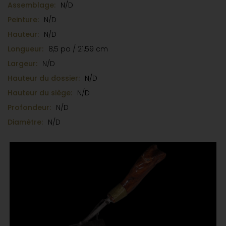
Assemblage:
N/D
Peinture:
N/D
Hauteur:
N/D
Longueur:
8,5 po / 21,59 cm
Largeur:
N/D
Hauteur du dossier:
N/D
Hauteur du siège:
N/D
Profondeur:
N/D
Diamètre:
N/D