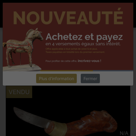
ACCUEIL
À PROPOS
NOUVELLES
CONTACT
EN
Chester collectionneur antiquités
DENIS DUSSEAULT,
LAVALTRIE
INTÉGRER UN ARTÉFACT DANS VOTRE DÉCOR
Retourner
Plus d'information
Fermer
VENDU